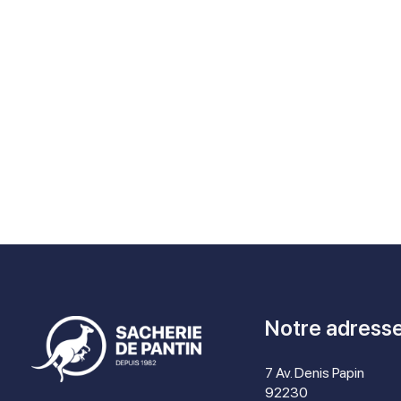
Notre adress
7 Av. Denis Papin
92230